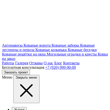
Автонавесы
Кованые ворота
Кованые заборы
Кованые
лестницы и перила
Кованые козырьки
Кованые беседки
Кованые решётки на окна
Могильные оградки и кресты
Ковка
на заказ
Работы
Галерея
Отзывы
О нас
Блог
Контакты
Бесплатная консультация
+7 (920) 999-90-09
Заказать проект
Меню
Закрыть меню
Услуги