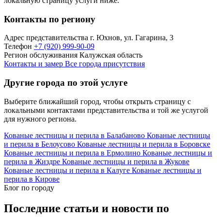
локальную страницу услуги ниже.
Контакты по региону
Адрес представительства
г. Юхнов, ул. Гагарина, 3
Телефон
+7 (920) 999-90-09
Регион обслуживания
Калужская область
Контакты и замер
Все города присутствия
Другие города по этой услуге
Выберите ближайший город, чтобы открыть страницу с
локальными контактами представительства и той же услугой
для нужного региона.
Кованые лестницы и перила в Балабаново
Кованые лестницы
и перила в Белоусово
Кованые лестницы и перила в Боровске
Кованые лестницы и перила в Ермолино
Кованые лестницы и
перила в Жиздре
Кованые лестницы и перила в Жукове
Кованые лестницы и перила в Калуге
Кованые лестницы и
перила в Кирове
Блог по городу
Последние статьи и новости по