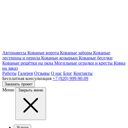
Автонавесы
Кованые ворота
Кованые заборы
Кованые
лестницы и перила
Кованые козырьки
Кованые беседки
Кованые решётки на окна
Могильные оградки и кресты
Ковка
на заказ
Работы
Галерея
Отзывы
О нас
Блог
Контакты
Бесплатная консультация
+7 (920) 999-90-09
Заказать проект
Меню
Закрыть меню
Услуги