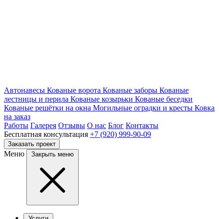
Автонавесы
Кованые ворота
Кованые заборы
Кованые
лестницы и перила
Кованые козырьки
Кованые беседки
Кованые решётки на окна
Могильные оградки и кресты
Ковка
на заказ
Работы
Галерея
Отзывы
О нас
Блог
Контакты
Бесплатная консультация
+7 (920) 999-90-09
Заказать проект
Меню
Закрыть меню
Услуги